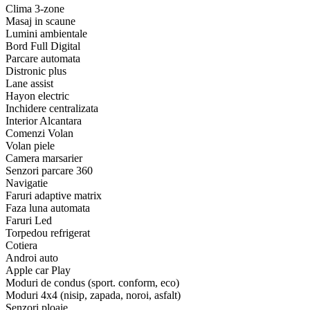
Clima 3-zone
Masaj in scaune
Lumini ambientale
Bord Full Digital
Parcare automata
Distronic plus
Lane assist
Hayon electric
Inchidere centralizata
Interior Alcantara
Comenzi Volan
Volan piele
Camera marsarier
Senzori parcare 360
Navigatie
Faruri adaptive matrix
Faza luna automata
Faruri Led
Torpedou refrigerat
Cotiera
Androi auto
Apple car Play
Moduri de condus (sport. conform, eco)
Moduri 4x4 (nisip, zapada, noroi, asfalt)
Senzori ploaie