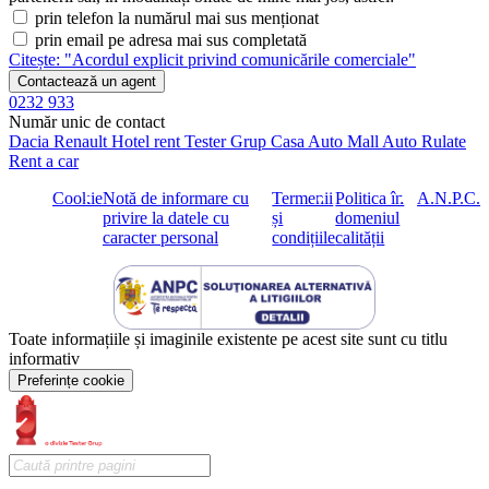
prin telefon la numărul mai sus menționat
prin email pe adresa mai sus completată
Citește: "Acordul explicit privind comunicările comerciale"
Contactează un agent
0232 933
Număr unic de contact
Dacia
Renault
Hotel rent
Tester Grup
Casa Auto
Mall Auto
Rulate
Rent a car
Cookie
Notă de informare cu
Termenii
Politica în
A.N.P.C.
privire la datele cu
și
domeniul
caracter personal
condițiile
calității
Toate informațiile și imaginile existente pe acest site sunt cu titlu
informativ
Preferințe cookie