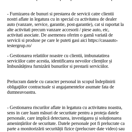
- Furnizarea de bunuri si prestarea de servicii catre clientii
nostri aflate in legatura cu in special cu activitatea de dealer
auto (vanzare, service, garantie, post-garantie), cat si raportat la
alte activitati precum vanzare accesorii / piese auto, etc,
activitati asociate. De asemenea oferim o gamă variată de
servicii si produse pe care le puteti gasi aici https://casaauto-
testergrup.ro/
- Gestionarea relatiilor noastre cu clientii, imbunatatirea
serviciilor catre acestia, identificarea nevoilor clienților și
îmbunătățirea furnizării bunurilor si prestarii serviciilor.
Prelucram datele cu caracter personal in scopul îndeplinirii
obligaţiilor contractuale si angajamentelor asumate fata de
dumneavoastra.
- Gestionarea riscurilor aflate in legatura cu activitatea noastra,
sens in care luam măsuri de securitate pentru a proteja datele
personale, care implică detectarea, investigarea și soluționarea
amenințărilor de securitate. Datele personale pot fi prelucrate ca
parte a monitorizării securității fizice (prelucrare date video) sau