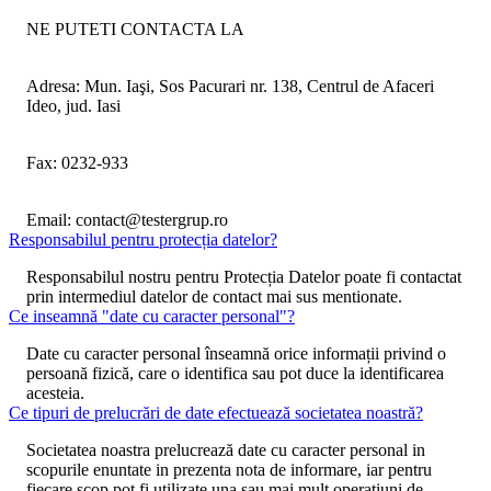
NE PUTETI CONTACTA LA
Adresa: Mun. Iaşi, Sos Pacurari nr. 138, Centrul de Afaceri
Ideo, jud. Iasi
Fax: 0232-933
Email: contact@testergrup.ro
Responsabilul pentru protecția datelor?
Responsabilul nostru pentru Protecția Datelor poate fi contactat
prin intermediul datelor de contact mai sus mentionate.
Ce inseamnă "date cu caracter personal"?
Date cu caracter personal înseamnă orice informații privind o
persoană fizică, care o identifica sau pot duce la identificarea
acesteia.
Ce tipuri de prelucrări de date efectuează societatea noastră?
Societatea noastra prelucrează date cu caracter personal in
scopurile enuntate in prezenta nota de informare, iar pentru
fiecare scop pot fi utilizate una sau mai mult operatiuni de