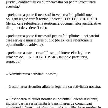
juridic / contractului cu dumneavostra ori pentru executarea
acestuia;/
- prelucrarea poate fi necesară în vederea îndeplinirii unei
obligaţii legale care îi revine
Societatii TESTER GRUP SRL
(de ex. cele referitoare la gestionara documentelor jurstificative
din punct de vedere fiscal);
- prelucrarea poate fi necesară pentru îndeplinirea unei sarcini
care serveşte unui interes public (de ex. cele referitoare la
operatiunile de arhivare);
- prelucrarea este necesară în scopul intereselor legitime
urmărite de
TESTER GRUP SRL
sau de o parte terţă,
respectiv:
– Administrarea activitatii noastre;
– Gestionarea riscurilor aflate in legatura cu activitatea noastra;
– Gestionarea relațiilor noastre cu potentialii clienti si clienții,
inclusiv dar fara a ne limita la transmiterea de comunicari
continand informatii si oferte privind serviciile si/sau produsele