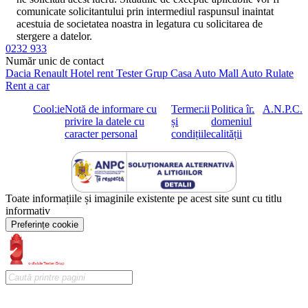
comunicate solicitantului prin intermediul raspunsul inaintat
acestuia de societatea noastra in legatura cu solicitarea de
stergere a datelor.
0232 933
Număr unic de contact
Dacia
Renault
Hotel rent
Tester Grup
Casa Auto
Mall Auto
Rulate
Rent a car
Cookie
Notă de informare cu
Termenii
Politica în
A.N.P.C.
privire la datele cu
și
domeniul
caracter personal
condițiile
calității
Toate informațiile și imaginile existente pe acest site sunt cu titlu
informativ
Preferințe cookie