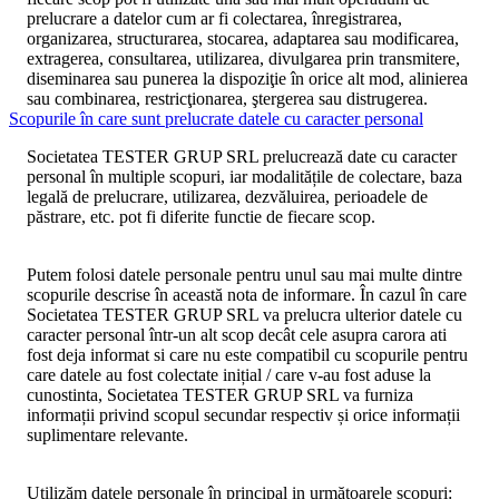
prelucrare a datelor cum ar fi colectarea, înregistrarea,
organizarea, structurarea, stocarea, adaptarea sau modificarea,
extragerea, consultarea, utilizarea, divulgarea prin transmitere,
diseminarea sau punerea la dispoziţie în orice alt mod, alinierea
sau combinarea, restricţionarea, ştergerea sau distrugerea.
Scopurile în care sunt prelucrate datele cu caracter personal
Societatea TESTER GRUP SRL
prelucrează date cu caracter
personal în multiple scopuri, iar modalitățile de colectare, baza
legală de prelucrare, utilizarea, dezvăluirea, perioadele de
păstrare, etc. pot fi diferite functie de fiecare scop.
Putem folosi datele personale pentru unul sau mai multe dintre
scopurile descrise în această nota de informare. În cazul în care
Societatea TESTER GRUP SRL
va prelucra ulterior datele cu
caracter personal într-un alt scop decât cele asupra carora ati
fost deja informat si care nu este compatibil cu scopurile pentru
care datele au fost colectate inițial / care v-au fost aduse la
cunostinta,
Societatea TESTER GRUP SRL
va furniza
informații privind scopul secundar respectiv și orice informații
suplimentare relevante.
Utilizăm datele personale în principal in următoarele
scopuri
: