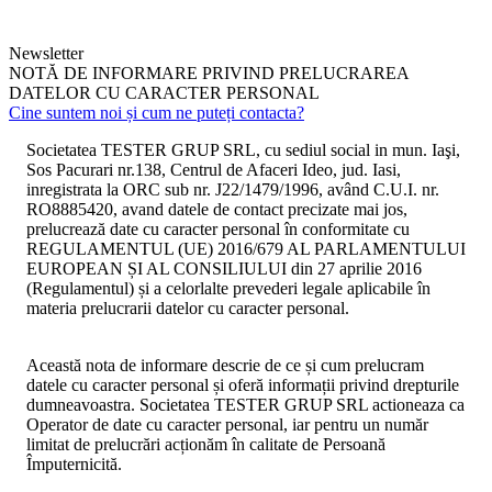
Newsletter
NOTĂ DE INFORMARE PRIVIND PRELUCRAREA
DATELOR CU CARACTER PERSONAL
Cine suntem noi și cum ne puteți contacta?
Societatea TESTER GRUP SRL
, cu sediul social in mun. Iaşi,
Sos Pacurari nr.138, Centrul de Afaceri Ideo, jud. Iasi,
inregistrata la ORC sub nr. J22/1479/1996, având C.U.I. nr.
RO8885420, avand datele de contact precizate mai jos,
prelucrează date cu caracter personal în conformitate cu
REGULAMENTUL (UE) 2016/679 AL PARLAMENTULUI
EUROPEAN ȘI AL CONSILIULUI din 27 aprilie 2016
(Regulamentul) și a celorlalte prevederi legale aplicabile în
materia prelucrarii datelor cu caracter personal.
Această nota de informare descrie de ce și cum prelucram
datele cu caracter personal și oferă informații privind drepturile
dumneavoastra.
Societatea TESTER GRUP SRL
actioneaza ca
Operator de date cu caracter personal, iar pentru un număr
limitat de prelucrări acționăm în calitate de Persoană
Împuternicită.