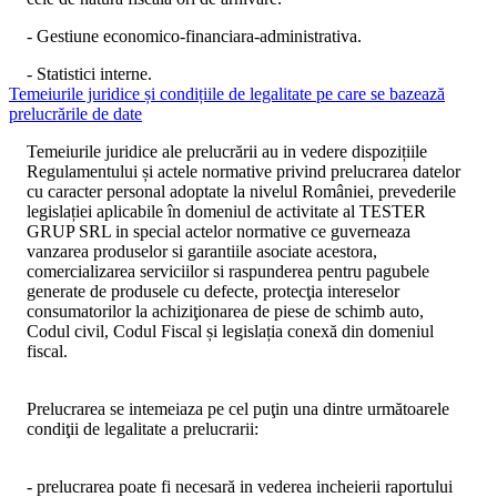
- Gestiune economico-financiara-administrativa.
- Statistici interne.
Temeiurile juridice și condițiile de legalitate pe care se bazează
prelucrările de date
Temeiurile juridice ale prelucrării
au in vedere dispozițiile
Regulamentului și actele normative privind prelucrarea datelor
cu caracter personal adoptate la nivelul României, prevederile
legislației aplicabile în domeniul de activitate al
TESTER
GRUP SRL
in special actelor normative ce guverneaza
vanzarea produselor si garantiile asociate acestora,
comercializarea serviciilor si raspunderea pentru pagubele
generate de produsele cu defecte, protecţia intereselor
consumatorilor la achiziţionarea de piese de schimb auto,
Codul civil, Codul Fiscal și legislația conexă din domeniul
fiscal.
Prelucrarea se intemeiaza pe cel puţin una dintre următoarele
condiţii de legalitate a prelucrarii
:
- prelucrarea poate fi necesară in vederea incheierii raportului