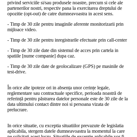
privind serviciile si/sau produsele noastre, precum si cele ale
partenerilor nostri, respectiv pana la exercitarea dreptului de
opozitie (opt-out) de catre dumneavoastra in acest sens.
- Timp de 30 zile pentru imaginile aferente monitorizarii prin
mijloace video.
- Timp de 30 zile pentru inregistrarile efectuate prin call-center
- Timp de 30 zile date din sistemul de acces prin cartela in
spatiile [nume companie] dupa caz.
- Timp de 30 zile date de geolocalizare (GPS) pe masinile de
test-drive.
În orice alte ipoteze ori in absența unor cerințe legale,
reglementare sau contractuale specifice, perioada noastră de
referință pentru păstrarea datelor personale este de 30 zile de la
data ultimului contact dintre noi si persoana vizata de
prelucrare.
In orice situatie, cu exceptia situatiilor prevazute de legislatia
aplicabila, stergem datele dumneavoastra la momentul la care
ne solicitati acest lucru. Situatiile de exceptie aplicabile vor fi