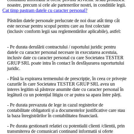
noastre, precum si cele ale partenerilor nostri, in conditiile legii.
Cat timp pastram datele cu caracter personal?
Păstrăm datele personale prelucrate de noi doar atât timp cât
este necesar pentru scopul pentru care au fost colectate
(inclusiv conform legii sau reglementărilor aplicabile), astfel:
- Pe durata derulării contractului / raportului juridic pentru
datele cu caracter personal necesare in executarea acestuia,
inclusiv date cu caracter personal cu care
Societatea TESTER
GRUP SRL
poate intra în contact în desfășurarea raporturtului
juridic.
- Până la expirarea termenului de prescripție, în ceea ce privește
cazurile în care
Societatea TESTER GRUP SRL
avea un
interes legitim să păstreze anumite date cu caracter personal în
legătură cu un potențial litigiu ce ar putea sa apara între părți.
- Pe durata prevazuta de lege in cazul registrelor de
contabilitate obligatorii și a documentelor justificative care stau
la baza înregistrărilor în contabilitatea financiară.
- Pe durata gestionarii relatiei cu potentialii clienti /clientii, prin
transmiterea de comunicari continand informatii si oferte