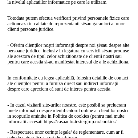
la nivelul aplicatiilor informatice pe care le utilizam.
Totodata putem efectua verificari privind persoanele fizice care
actioneaza in calitate de reprezentanti si/sau garantori ai unor
clienti persoane juridice.
- Oferim clienților noștri informații despre noi și/sau despre alte
persoane juridice, inclusiv in legatura cu servicii si/sau produse
ale acestora de tipul celor achizitionate de clientii nostri sau
pentru care acestia si-au manifestat interesul de a le achizitiona.
In conformitate cu legea aplicabilă, folosim detaliile de contact
ale clienților pentru a furniza direct sau indirect informații
despre care apreciem că sunt de interes pentru acestia.
- In cazul vizitarii site-urilor noastre, este posibil sa prelucram
unele informatii despre identificatorul online al clientilor nostri
in scopurile amintite in Politica de cookies (pentru mai multe
informatii accesati https://casaauto-testergrup.ro/cookies/
- Respectarea unor cerințe legale/ de reglementare, cum ar fi
cele de natura fiscala ori de arhivare.