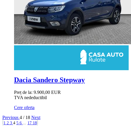
Dacia Sandero Stepway
Preț de la:
9.900,00 EUR
TVA nedeductibil
Cere oferta
Previous
4 / 18
Next
1
2
3
4
5
6
...
17
18