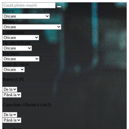
Marca
Model
Combustibil
Tip electrificare
Tracțiune
Cutie de viteze
Putere (CP)
Capacitate cilindrică (cm3)