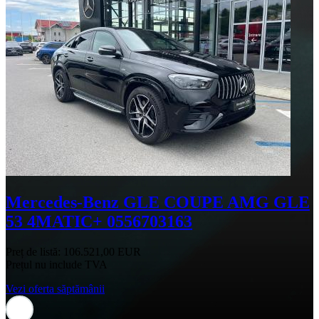
Mercedes-Benz GLE COUPE AMG GLE
53 4MATIC+ 0556703163
Preț de listă:
106.521,00 EUR
Prețul nu include TVA
Vezi oferta săptămânii