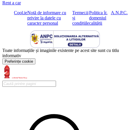
Rent a car
Cookie
Notă de informare cu
Termenii
Politica în
A.N.P.C.
privire la datele cu
și
domeniul
caracter personal
condițiile
calității
Toate informațiile și imaginile existente pe acest site sunt cu titlu
informativ
Preferințe cookie